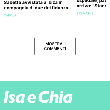
ospedale, paura
Sabetta avvistata a Ibiza in
arrivo: “Stanno
compagnia di due dei fidanzati
possibile per e
del reality: ecco chi
STEFANIA S
CAROLA
nasca, è tropp
MOSTRA I
COMMENTI