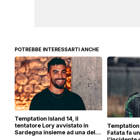
POTREBBE INTERESSARTI ANCHE
Temptation Island 14, il
tentatore Lory avvistato in
Temptation 
Sardegna insieme ad una delle
Fatata fa u
fidanzate (e no, non è Sabrina)
l’incidente 