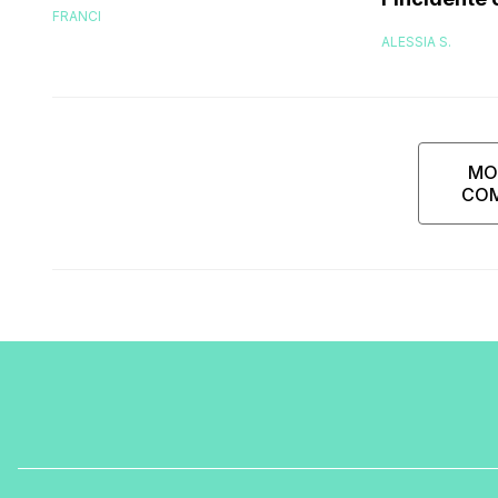
FRANCI
delle cicatr
ALESSIA S.
riuscivo n
guardarmi
MO
CO