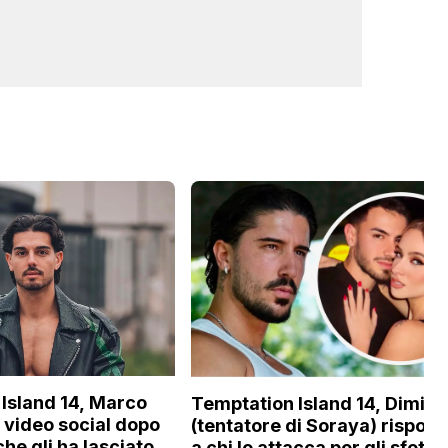
Island 14, Marco
Temptation Island 14, Dimitri
n video social dopo
(tentatore di Soraya) rispon
che gli ha lasciato
a chi lo attacca per gli sfottò