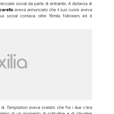
recciate social da parte di entrambi. A distanza di
carello
aveva annunciato che il suo cuore aveva
ui social contava oltre 16mila followers ed è
e di
Temptation
aveva svelato che fra i due c’era
iderio di un momento di solitudine e di chiudere