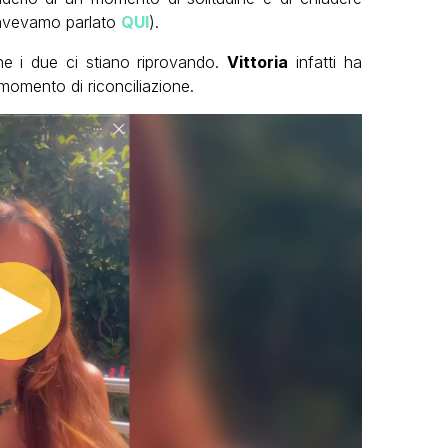
 avevamo parlato
QUI
).
he i due ci stiano riprovando.
Vittoria
infatti ha
momento di riconciliazione.