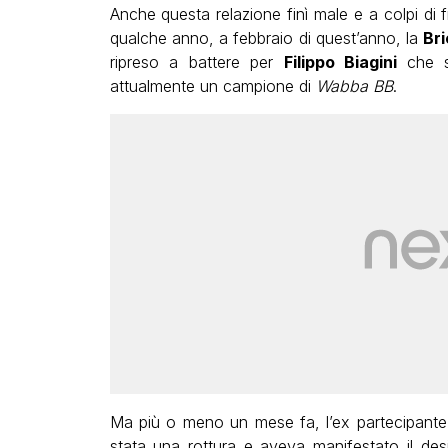
Anche questa relazione finì male e a colpi di f
qualche anno, a febbraio di quest’anno, la
Bri
ripreso a battere per
Filippo Biagini
che s
attualmente un campione di
Wabba BB
.
Ma più o meno un mese fa, l’ex partecipant
stata una rottura e aveva manifestato il des