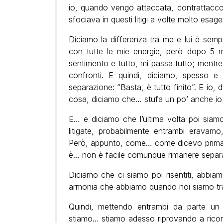
io, quando vengo attaccata, contrattacco 
sfociava in questi litigi a volte molto esager
Diciamo la differenza tra me e lui è sempre
con tutte le mie energie, però dopo 5 
sentimento e tutto, mi passa tutto; mentr
confronti. E quindi, diciamo, spesso e 
separazione: “Basta, è tutto finito”. E io,
cosa, diciamo che… stufa un po’ anche io d
E… e diciamo che l’ultima volta poi siamo s
litigate, probabilmente entrambi eravamo
Però, appunto, come… come dicevo prima,
è… non è facile comunque rimanere separa
Diciamo che ci siamo poi risentiti, abbiamo 
armonia che abbiamo quando noi siamo tran
Quindi, mettendo entrambi da parte un po
stiamo… stiamo adesso riprovando a rico