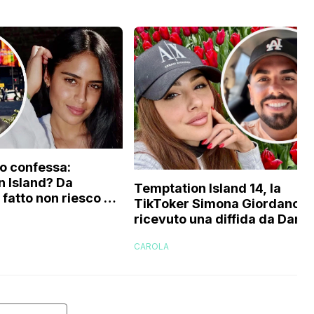
ro confessa:
 Island? Da
Temptation Island 14, la
fatto non riesco più
TikToker Simona Giordano: 
o perché…”
ricevuto una diffida da Danil
D’Angelo”, il retroscena
CAROLA