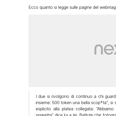
Ecco quanto si legge sulle pagine del webmag
I due si rivolgono di continuo a chi guar
insieme: 500 token una bella scop*ta”, si s
esplicito alla platea collegata: “Abbia
sigaretta” dice lui a lei. Battute che foto