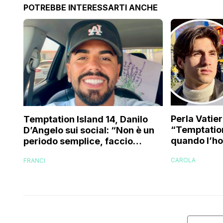
POTREBBE INTERESSARTI ANCHE
Perla Vatie
Temptation Island 14, Danilo
“Temptation
D’Angelo sui social: “Non è un
quando l’ho 
periodo semplice, faccio
a guardarl
fatica…”
CAROLA
FRANCI