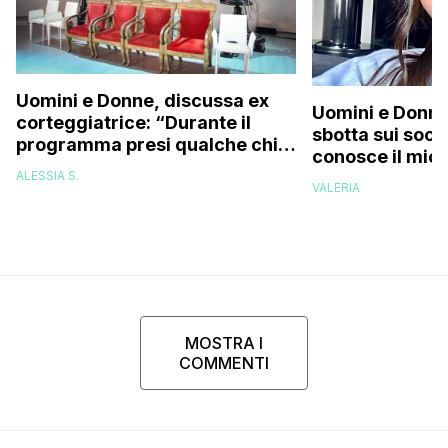
Uomini e Donne, discussa ex
Uomini e Donne,
corteggiatrice: “Durante il
sbotta sui socia
programma presi qualche chilo
conosce il mio
e mi riempirono di insulti, la
deve permetter
ALESSIA S.
presi talmente male che…”
VALERIA
MOSTRA I
COMMENTI