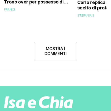
Trono over per possesso di
Carlo replica al
documenti falsi e truffa
scelto di prot
FRANCI
di mio figlio p
STEFANIA S
MOSTRA I
COMMENTI