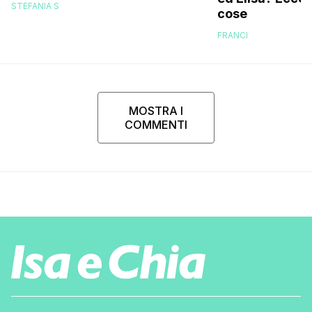
STEFANIA S
cose
programma: ecco chi sono
FRANCI
MOSTRA I
COMMENTI