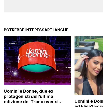
POTREBBE INTERESSARTI ANCHE
Uomini e Donne, due ex
protagonisti dell’ultima
Uomini e Donne,
edizione del Trono over si
ed Elisa? Ecco
stanno frequentando fuori dal