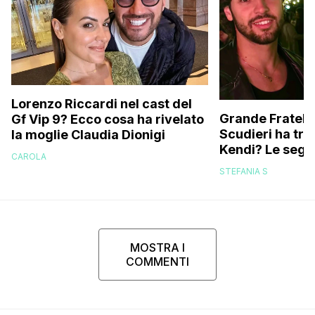
Lorenzo Riccardi nel cast del
Grande Fratello
Gf Vip 9? Ecco cosa ha rivelato
Scudieri ha tra
la moglie Claudia Dionigi
Kendi? Le segna
CAROLA
replica dell’ex 
STEFANIA S
MOSTRA I
COMMENTI