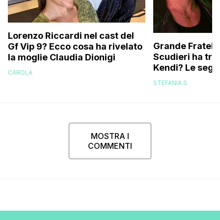
Lorenzo Riccardi nel cast del
Grande Fratello
Gf Vip 9? Ecco cosa ha rivelato
Scudieri ha tra
la moglie Claudia Dionigi
Kendi? Le segna
CAROLA
replica dell’ex 
STEFANIA S
MOSTRA I
COMMENTI