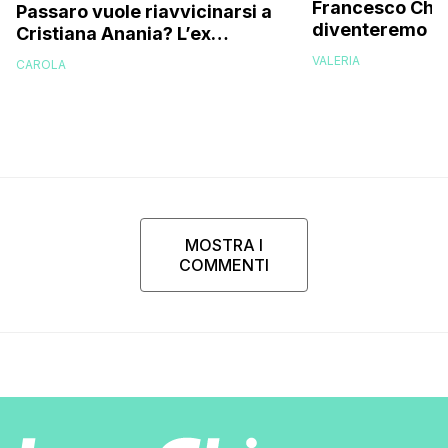
Francesco Chio
Passaro vuole riavvicinarsi a
diventeremo gen
Cristiana Anania? L’ex
avanzata, ecco
corteggiatore interviene e
VALERIA
CAROLA
vorremmo un fi
svela la verità
MOSTRA I
COMMENTI