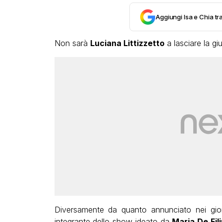
Aggiungi Isa e Chia tra
Non sarà
Luciana Littizzetto
a lasciare la gi
Diversamente da quanto annunciato nei gior
integrante dello show ideato da
Maria De Fili