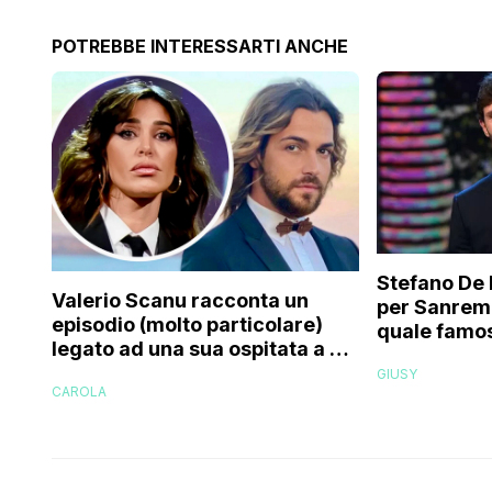
POTREBBE INTERESSARTI ANCHE
Stefano De 
Valerio Scanu racconta un
per Sanrem
episodio (molto particolare)
quale famos
legato ad una sua ospitata a Le
relativo en
Iene mai andata in onda: “Belen
GIUSY
paparazzat
CAROLA
Rodriguez ha smesso di
rispondermi al telefono”