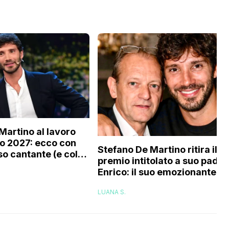
Martino al lavoro
o 2027: ecco con
Stefano De Martino ritira il
o cantante (e col
premio intitolato a suo padre
tourage) è stato
Enrico: il suo emozionante
o
discorso
LUANA S.