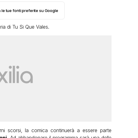
 le tue fonti preferite su Google
uria di Tu Si Que Vales.
ni scorsi, la comica continuerà a essere parte
ppi.
Ad abbandonare il programma sarà una delle