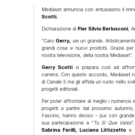
Mediaset annuncia con entusiasmo il rinn
Scotti.
Dichiarazione di
Pier Silvio Berlusconi
, A
“Caro
Gerry,
sei un grande. Artisticamen
grandi cose e nuovi prodotti. Grazie per t
nostra televisione, della nostra Mediaset”.
Gerry Scotti
si prepara così ad affron
carriera. Con questo accordo, Mediaset no
di Canale 5 ma gli affida un ruolo nello svi
progetti editoriali.
Per poter affrontare al meglio i numerosi i
progetti a partire dal prossimo autunn
Fascino, hanno deciso – pur con grande r
sua partecipazione a “
Tu Si Que Vales
”
Sabrina Ferilli, Luciana Littizzetto
e