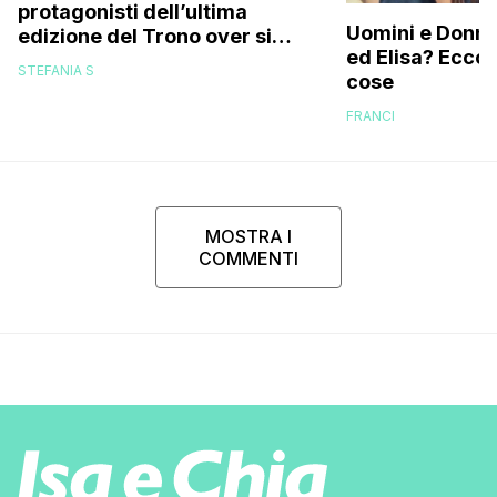
protagonisti dell’ultima
Uomini e Donne,
edizione del Trono over si
ed Elisa? Ecco
stanno frequentando fuori dal
STEFANIA S
cose
programma: ecco chi sono
FRANCI
MOSTRA I
COMMENTI