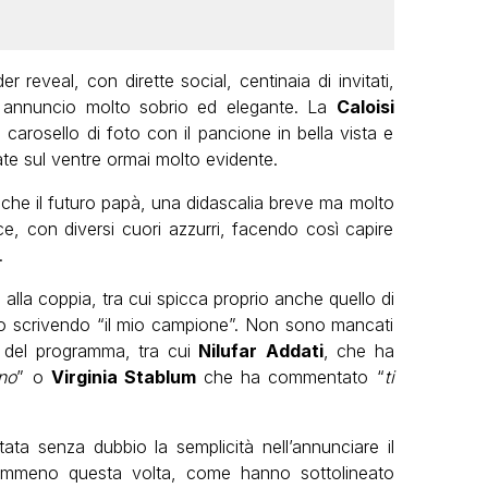
 reveal, con dirette social, centinaia di invitati,
 un annuncio molto sobrio ed elegante. La
Caloisi
 carosello di foto con il pancione in bella vista e
te sul ventre ormai molto evidente.
che il futuro papà, una didascalia breve ma molto
ce, con diversi cuori azzurri, facendo così capire
.
i alla coppia, tra cui spicca proprio anche quello di
o scrivendo “il mio campione”. Non sono mancati
ti del programma, tra cui
Nilufar
Addati
, che ha
no
” o
Virginia Stablum
che ha commentato “
ti
tata senza dubbio la semplicità nell’annunciare il
emmeno questa volta, come hanno sottolineato