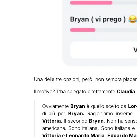
Una delle tre opzioni, però, non sembra piace
Il motivo? L’ha spiegato direttamente
Claudia
Ovviamente
Bryan
è quello scelto da
Lor
di più per
Bryan.
Ragioniamo insieme.
Vittoria.
Il secondo
Bryan
. Non ha sens
americana. Sono italiana. Sono italiana e q
Vittoria
e
Leonardo Maria,
Edoardo Mar