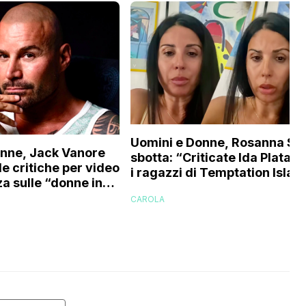
Uomini e Donne, Rosanna Sii
onne, Jack Vanore
sbotta: “Criticate Ida Platano
le critiche per video
i ragazzi di Temptation Islan
za sulle “donne in
perché vi rode il cul* che…”
 internet”
CAROLA