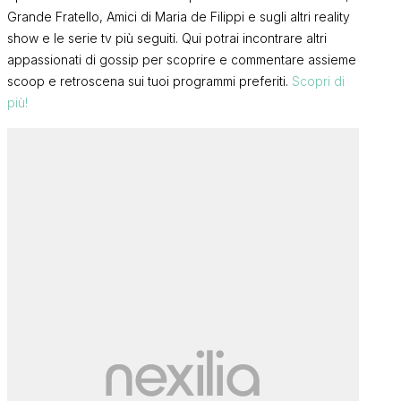
Grande Fratello, Amici di Maria de Filippi e sugli altri reality
show e le serie tv più seguiti. Qui potrai incontrare altri
appassionati di gossip per scoprire e commentare assieme
scoop e retroscena sui tuoi programmi preferiti.
Scopri di
più!
no
Uomini e Donne, discussa ex
Uomini e Don
 o
corteggiatrice: “Durante il
sbotta sui so
d
programma presi qualche chilo
conosce il m
e mi riempirono di insulti, la
deve permett
ALESSIA S.
presi talmente male che…”
VALERIA