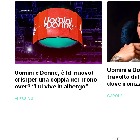
Uomini e D
Uomini e Donne, è (di nuovo)
travolto dal
crisi per una coppia del Trono
dove ironiz
over? “Lui vive in albergo”
perizoma su
CAROLA
ALESSIA S.