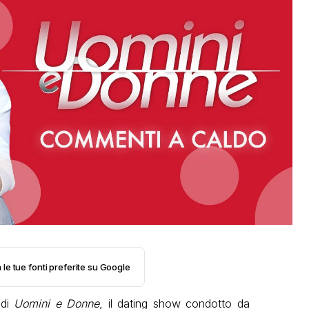
 le tue fonti preferite su Google
 di
Uomini e Donne
, il dating show condotto da