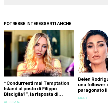
POTREBBE INTERESSARTI ANCHE
Belen Rodrigue
“Condurresti mai Temptation
una follower c
Island al posto di Filippo
paragonato il 
Bisciglia?”, la risposta di
compagno all’e
GIUSY
Karina Cascella: “Andrei di
Stefano De Mar
ALESSIA S.
corsa, l’unico problema è
che…”