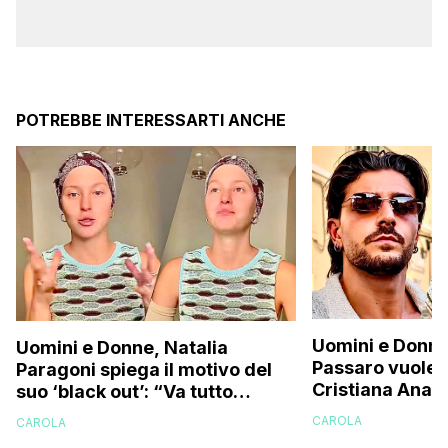
POTREBBE INTERESSARTI ANCHE
Uomini e Donne
Uomini e Donne, Natalia
Passaro vuole r
Paragoni spiega il motivo del
Cristiana Anani
suo ‘black out’: “Va tutto
corteggiatore i
benissimo ma…”
CAROLA
CAROLA
svela la verità