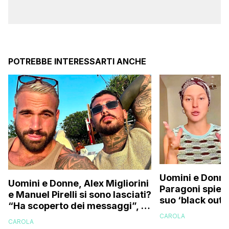
POTREBBE INTERESSARTI ANCHE
Uomini e Donne
Uomini e Donne, Alex Migliorini
Paragoni spiega
e Manuel Pirelli si sono lasciati?
suo ‘black out’:
“Ha scoperto dei messaggi”, la
benissimo ma
segnalazione
CAROLA
CAROLA