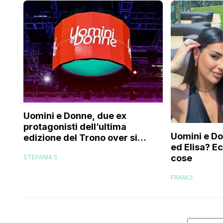
Uomini e Donne, due ex
protagonisti dell’ultima
Uomini e Don
edizione del Trono over si
ed Elisa? E
stanno frequentando fuori dal
cose
STEFANIA S
programma: ecco chi sono
FRANCI