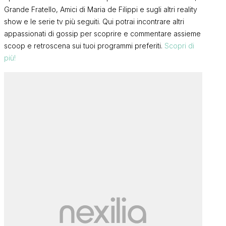
Grande Fratello, Amici di Maria de Filippi e sugli altri reality
show e le serie tv più seguiti. Qui potrai incontrare altri
appassionati di gossip per scoprire e commentare assieme
scoop e retroscena sui tuoi programmi preferiti.
Scopri di
più!
Andrea Dal 
Uomini e Donne, Salvatore Di
andato l’inte
Carlo replica alle critiche: “Ho
grave incide
scelto di proteggere la madre
delicata ma 
di mio figlio perché…”
CAROLA
cosa mi aspe
STEFANIA S