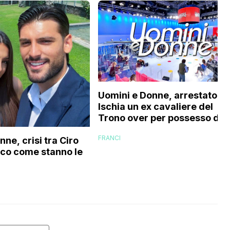
Uomini e Donne, arrestato a
Ischia un ex cavaliere del
Trono over per possesso di
documenti falsi e truffa
FRANCI
ne, crisi tra Ciro
cco come stanno le