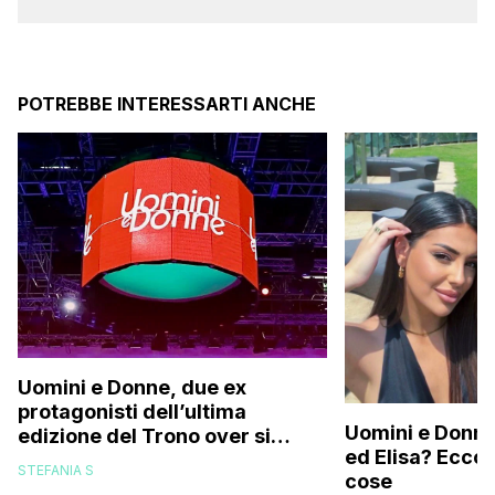
POTREBBE INTERESSARTI ANCHE
Uomini e Donne, due ex
protagonisti dell’ultima
Uomini e Donne,
edizione del Trono over si
ed Elisa? Ecco
stanno frequentando fuori dal
STEFANIA S
cose
programma: ecco chi sono