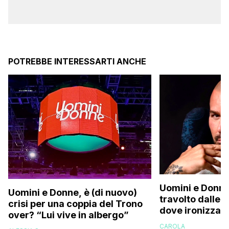
POTREBBE INTERESSARTI ANCHE
Uomini e Donne
Uomini e Donne, è (di nuovo)
travolto dalle c
crisi per una coppia del Trono
dove ironizza s
over? “Lui vive in albergo”
perizoma su in
CAROLA