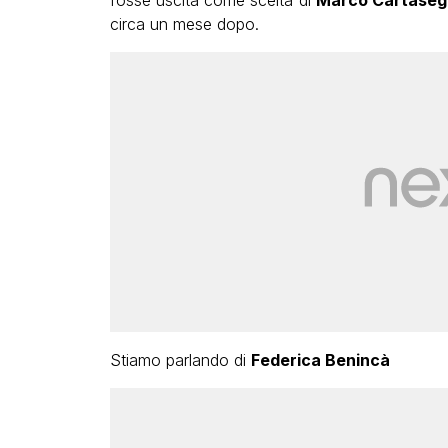
fosse uscita come scelta di
Marco Cartase
circa un mese dopo.
Stiamo parlando di
Federica Benincà