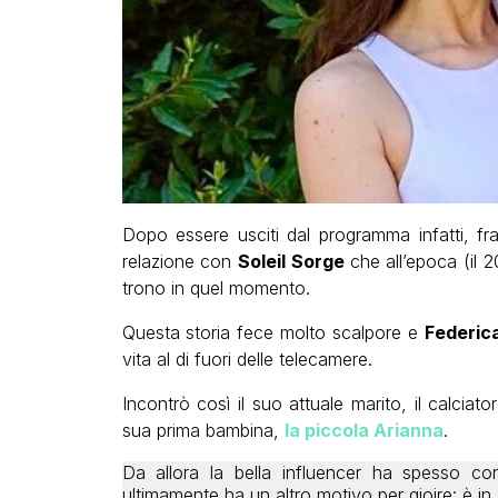
Dopo essere usciti dal programma infatti, fr
relazione con
Soleil Sorge
che all’epoca (il 2
trono in quel momento.
Questa storia fece molto scalpore e
Federic
vita al di fuori delle telecamere.
Incontrò così il suo attuale marito, il calciat
sua prima bambina,
la piccola Arianna
.
Da allora la bella influencer ha spesso co
ultimamente ha un altro motivo per gioire: è i