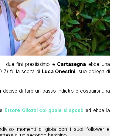
a i due finì prestissimo e
Cartasegna
ebbe una
017) fu la scelta di
Luca Onestini
, suo collega di
a
decise di fare un passo indietro e costruirsi una
ore
Ettore Gliozzi col quale si sposò
ed ebbe la
ndiviso momenti di gioia con i suoi follower e
n attesa di un secondo bambino.