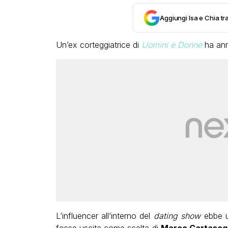
Aggiungi Isa e Chia tra
Un’ex corteggiatrice di
Uomini e Donne
ha ann
L’influencer all’interno del
dating show
ebbe un