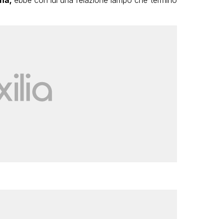
gna,
ebbe con lui una relazione lampo che terminò