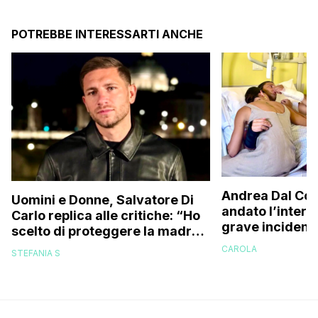
POTREBBE INTERESSARTI ANCHE
Andrea Dal Cor
Uomini e Donne, Salvatore Di
andato l’interv
Carlo replica alle critiche: “Ho
grave incident
scelto di proteggere la madre
delicata ma ne
di mio figlio perché…”
CAROLA
STEFANIA S
cosa mi aspett