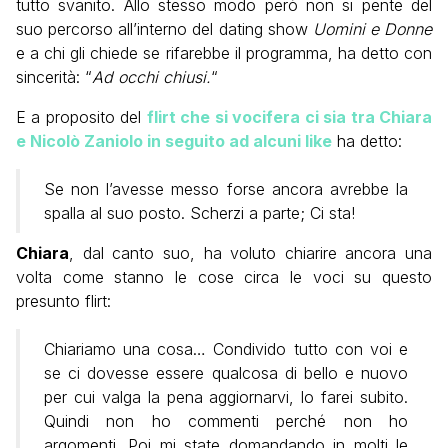
tutto svanito. Allo stesso modo però non si pente del
suo percorso all’interno del dating show
Uomini e Donne
e a chi gli chiede se rifarebbe il programma, ha detto con
sincerità: “
Ad occhi chiusi.
“
E a proposito del
flirt che si vocifera ci sia tra Chiara
e Nicolò Zaniolo in seguito ad alcuni like
ha detto:
Se non l’avesse messo forse ancora avrebbe la
spalla al suo posto. Scherzi a parte; Ci sta!
Chiara
, dal canto suo, ha voluto chiarire ancora una
volta come stanno le cose circa le voci su questo
presunto flirt:
Chiariamo una cosa… Condivido tutto con voi e
se ci dovesse essere qualcosa di bello e nuovo
per cui valga la pena aggiornarvi, lo farei subito.
Quindi non ho commenti perché non ho
argomenti. Poi mi state domandando in molti le