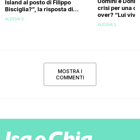
Uomini e Donne,
Island al posto di Filippo
crisi per una c
Bisciglia?”, la risposta di
over? “Lui vive
Karina Cascella: “Andrei di
ALESSIA S.
corsa, l’unico problema è
ALESSIA S.
che…”
MOSTRA I
COMMENTI