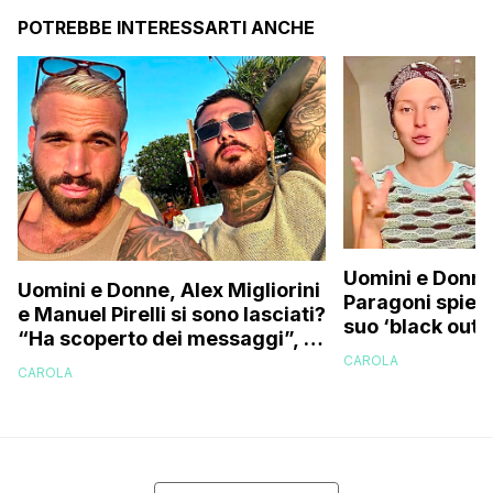
POTREBBE INTERESSARTI ANCHE
Uomini e Donne
Uomini e Donne, Alex Migliorini
Paragoni spiega
e Manuel Pirelli si sono lasciati?
suo ‘black out’:
“Ha scoperto dei messaggi”, la
benissimo ma
segnalazione
CAROLA
CAROLA