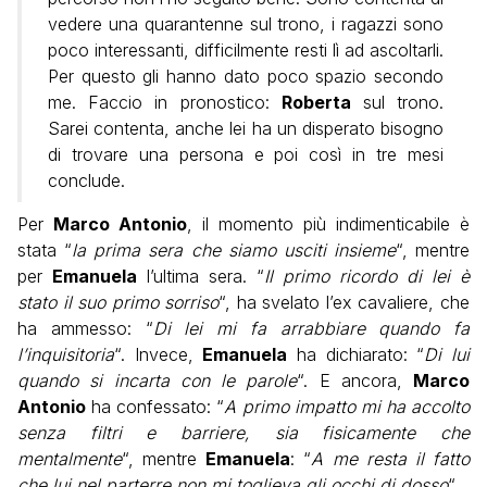
vedere una quarantenne sul trono, i ragazzi sono
poco interessanti, difficilmente resti lì ad ascoltarli.
Per questo gli hanno dato poco spazio secondo
me. Faccio in pronostico:
Roberta
sul trono.
Sarei contenta, anche lei ha un disperato bisogno
di trovare una persona e poi così in tre mesi
conclude.
Per
Marco Antonio
, il momento più indimenticabile è
stata “
la prima sera che siamo usciti insieme
“, mentre
per
Emanuela
l’ultima sera. “
Il primo ricordo di lei è
stato il suo primo sorriso
“, ha svelato l’ex cavaliere, che
ha ammesso: “
Di lei mi fa arrabbiare quando fa
l’inquisitoria
“. Invece,
Emanuela
ha dichiarato: “
Di lui
quando si incarta con le parole
“.
E ancora,
Marco
Antonio
ha confessato: “
A primo impatto mi ha accolto
senza filtri e barriere, sia fisicamente che
mentalmente
“, mentre
Emanuela
: “
A me resta il fatto
che lui nel parterre non mi toglieva gli occhi di dosso
“.