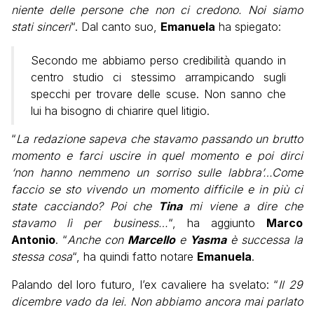
niente delle persone che non ci credono. Noi siamo
stati sinceri
“. Dal canto suo,
Emanuela
ha spiegato:
Secondo me abbiamo perso credibilità quando in
centro studio ci stessimo arrampicando sugli
specchi per trovare delle scuse. Non sanno che
lui ha bisogno di chiarire quel litigio.
“
La redazione sapeva che stavamo passando un brutto
momento e farci uscire in quel momento e poi dirci
‘non hanno nemmeno un sorriso sulle labbra’…Come
faccio se sto vivendo un momento difficile e in più ci
state cacciando? Poi che
Tina
mi viene a dire che
stavamo lì per business…
“, ha aggiunto
Marco
Antonio
. “
Anche con
Marcello
e
Yasma
è successa la
stessa cosa
“, ha quindi fatto notare
Emanuela
.
Palando del loro futuro, l’ex cavaliere ha svelato: “
Il 29
dicembre vado da lei. Non abbiamo ancora mai parlato