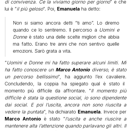
di convivenza. Ce la viviamo giorno per giorno
” e che
lui è “
il più geloso
“.
Poi,
Emanuela
ha detto:
Non si siamo ancora detti “ti amo”. Lo diremo
quando ce lo sentiremo. Il percorso a
Uomini e
Donne
è stato una delle scelte migliori che abbia
ma fatto. Erano tre anni che non sentivo quelle
emozioni. Sarò grata a vita.
“
Uomini e Donne mi ha fatto superare alcuni limiti. Mi
ha fatto conoscere un
Marco Antonio
diverso, è stato
un percorso bellissimo
“, ha aggiunto l’ex cavaliere.
Concludendo, la coppia ha spiegato qual è stato il
momento più difficile da affrontare. “
Il momento più
difficile è stata la questione social, io sono dipendente
dai social. E poi l’uscita, ancora non sono riuscita a
vedere la puntata
“, ha dichiarato
Emanuela
.
Invece per
Marco Antonio
è
stato “
l’uscita e anche riuscire a
mantenere alta l’attenzione quando parlavano gli altri. Il