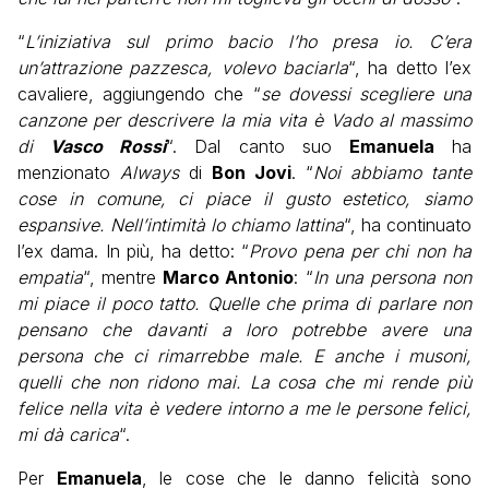
“
L’iniziativa sul primo bacio l’ho presa io. C’era
un’attrazione pazzesca, volevo baciarla
“, ha detto l’ex
cavaliere, aggiungendo che “
se dovessi scegliere una
canzone per descrivere la mia vita è Vado al massimo
di
Vasco Rossi
“. Dal canto suo
Emanuela
ha
menzionato
Always
di
Bon Jovi
. “
Noi abbiamo tante
cose in comune, ci piace il gusto estetico, siamo
espansive. Nell’intimità lo chiamo lattina
“, ha continuato
l’ex dama.
In più, ha detto: “
Provo pena per chi non ha
empatia
“, mentre
Marco Antonio
: “
In una persona non
mi piace il poco tatto. Quelle che prima di parlare non
pensano che davanti a loro potrebbe avere una
persona che ci rimarrebbe male. E anche i musoni,
quelli che non ridono mai. La cosa che mi rende più
felice nella vita è vedere intorno a me le persone felici,
mi dà carica
“.
Per
Emanuela
, le cose che le danno felicità sono