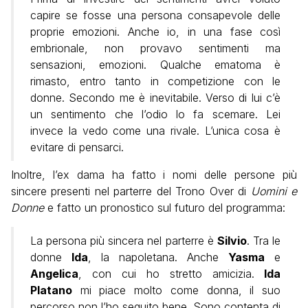
capire se fosse una persona consapevole delle
proprie emozioni. Anche io, in una fase così
embrionale, non provavo sentimenti ma
sensazioni, emozioni.
Qualche ematoma è
rimasto, entro tanto in competizione con le
donne. Secondo me è inevitabile. Verso di lui c’è
un sentimento che l’odio lo fa scemare. Lei
invece la vedo come una rivale. L’unica cosa è
evitare di pensarci.
Inoltre, l’ex dama ha fatto i nomi delle persone più
sincere presenti nel parterre del Trono Over di
Uomini e
Donne
e fatto un pronostico sul futuro del programma:
La persona più sincera nel parterre è
Silvio
. Tra le
donne
Ida
, la napoletana. Anche
Yasma
e
Angelica
, con cui ho stretto amicizia.
Ida
Platano
mi piace molto come donna, il suo
percorso non l’ho seguito bene. Sono contenta di