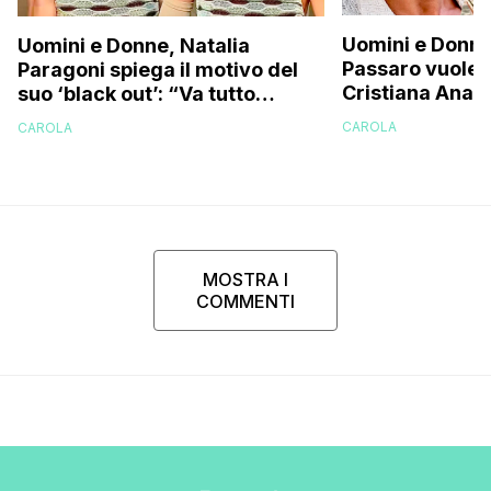
Uomini e Donne
Uomini e Donne, Natalia
Passaro vuole r
Paragoni spiega il motivo del
Cristiana Anani
suo ‘black out’: “Va tutto
corteggiatore i
benissimo ma…”
CAROLA
CAROLA
svela la verità
MOSTRA I
COMMENTI