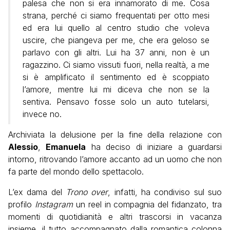
palesa che non si era innamorato di me. Cosa
strana, perché ci siamo frequentati per otto mesi
ed era lui quello al centro studio che voleva
uscire, che piangeva per me, che era geloso se
parlavo con gli altri. Lui ha 37 anni, non è un
ragazzino. Ci siamo vissuti fuori, nella realtà, a me
si è amplificato il sentimento ed è scoppiato
l’amore, mentre lui mi diceva che non se la
sentiva. Pensavo fosse solo un auto tutelarsi,
invece no.
Archiviata la delusione per la fine della relazione con
Alessio
,
Emanuela
ha deciso di iniziare a guardarsi
intorno, ritrovando l’amore accanto ad un uomo che non
fa parte del mondo dello spettacolo.
L’ex dama del
Trono over
, infatti, ha condiviso sul suo
profilo
Instagram
un reel in compagnia del fidanzato, tra
momenti di quotidianità e altri trascorsi in vacanza
insieme, il tutto accompagnato dalla romantica colonna