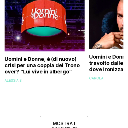
Uomini e Donne
Uomini e Donne, è (di nuovo)
travolto dalle c
crisi per una coppia del Trono
dove ironizza s
over? “Lui vive in albergo”
perizoma su in
CAROLA
ALESSIA S.
MOSTRA I