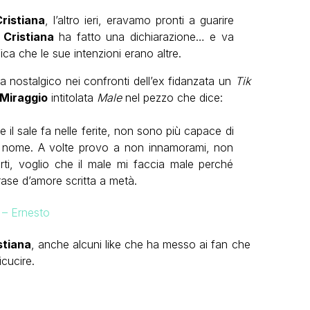
Cristiana
, l’altro ieri, eravamo pronti a guarire
i
Cristiana
ha fatto una dichiarazione… e va
ca che le sue intenzioni erano altre.
a nostalgico nei confronti dell’ex fidanzata un
Tik
Miraggio
intitolata
Male
nel pezzo che dice:
 il sale fa nelle ferite, non sono più capace di
 tuo nome. A volte provo a non innamorami, non
i, voglio che il male mi faccia male perché
rase d’amore scritta a metà.
 – Ernesto
stiana
, anche alcuni like che ha messo ai fan che
icucire.