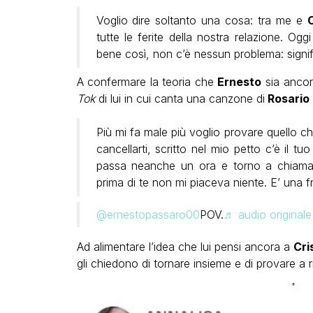
Voglio dire soltanto una cosa: tra me e
tutte le ferite della nostra relazione. Ogg
bene così, non c’è nessun problema: signifi
A confermare la teoria che
Ernesto
sia ancor
Tok
di lui in cui canta una canzone di
Rosario 
Più mi fa male più voglio provare quello che
cancellarti, scritto nel mio petto c’è il
passa neanche un ora e torno a chiamart
prima di te non mi piaceva niente. E’ una f
@ernestopassaro00
POV.
♬ audio originale
Ad alimentare l’idea che lui pensi ancora a
Cri
gli chiedono di tornare insieme e di provare a r