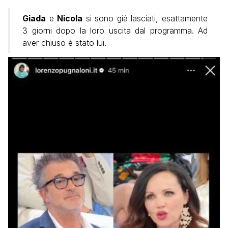
Giada
e
Nicola
si sono già lasciati, esattamente
3 giorni dopo la loro uscita dal programma. Ad
aver chiuso è stato lui.