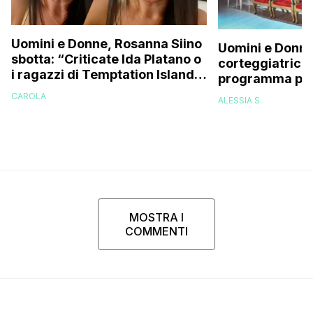
Uomini e Donne, Rosanna Siino
Uomini e Donne
sbotta: “Criticate Ida Platano o
corteggiatrice:
i ragazzi di Temptation Island
programma pres
perché vi rode il cul* che…”
e mi riempirono 
CAROLA
ALESSIA S.
presi talmente
MOSTRA I
COMMENTI