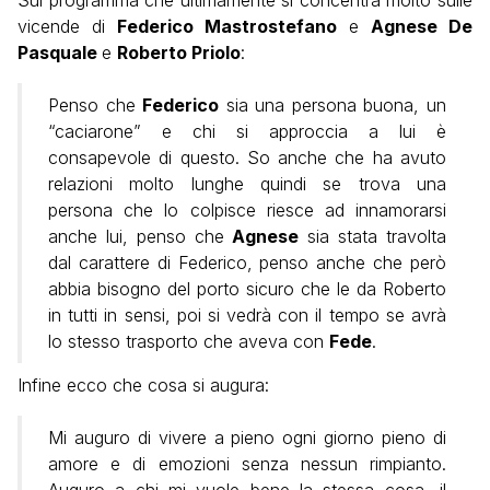
Sul programma che ultimamente si concentra molto sulle
vicende di
Federico Mastrostefano
e
Agnese De
Pasquale
e
Roberto Priolo
:
Penso che
Federico
sia una persona buona, un
“caciarone” e chi si approccia a lui è
consapevole di questo. So anche che ha avuto
relazioni molto lunghe quindi se trova una
persona che lo colpisce riesce ad innamorarsi
anche lui, penso che
Agnese
sia stata travolta
dal carattere di Federico, penso anche che però
abbia bisogno del porto sicuro che le da Roberto
in tutti in sensi, poi si vedrà con il tempo se avrà
lo stesso trasporto che aveva con
Fede
.
Infine ecco che cosa si augura:
Mi auguro di vivere a pieno ogni giorno pieno di
amore e di emozioni senza nessun rimpianto.