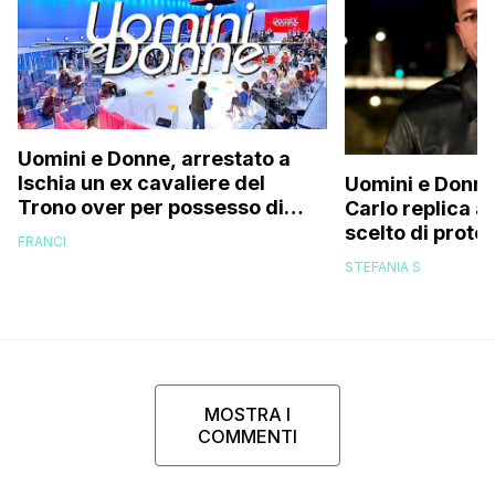
Uomini e Donne, arrestato a
Ischia un ex cavaliere del
Uomini e Donne
Trono over per possesso di
Carlo replica al
documenti falsi e truffa
scelto di prot
FRANCI
di mio figlio p
STEFANIA S
MOSTRA I
COMMENTI