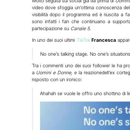
Molto seguita sui social già da prima di
Uomin
video dove sfoggia un’ottima conoscenza dell
visibilità dopo il programma ed è riuscita a f
sono infatti i fan che continuano a support
partecipazione su
Canale 5
.
In uno dei suoi ultimi
TikTok
Francesca
appare 
No one’s talking stage. No one’s situations
Tra i commenti uno dei suoi follower le ha pr
a
Uomini e Donne
, e la reazionedell’ex corte
risposto con un ironico:
Ahahah se vuole le offro uno shottino di l