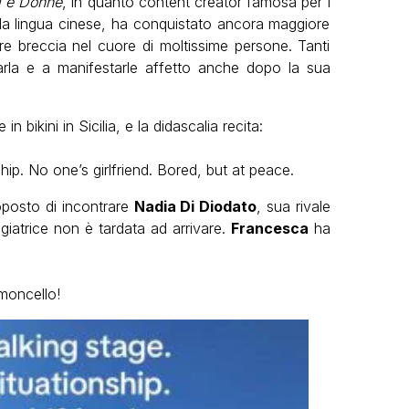
i e Donne
, in quanto content creator famosa per i
a lingua cinese, ha conquistato ancora maggiore
are breccia nel cuore di moltissime persone. Tanti
arla e a manifestarle affetto anche dopo la sua
in bikini in Sicilia, e la didascalia recita:
hip. No one’s girlfriend. Bored, but at peace.
oposto di incontrare
Nadia Di Diodato
, sua rivale
ggiatrice non è tardata ad arrivare.
Francesca
ha
imoncello!