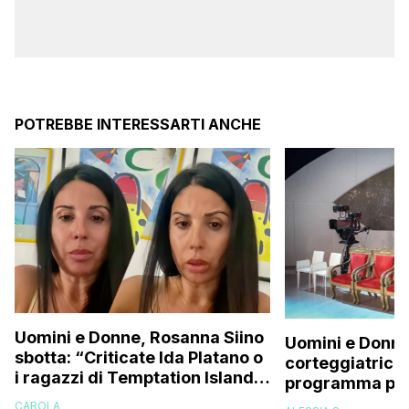
POTREBBE INTERESSARTI ANCHE
Uomini e Donne, Rosanna Siino
Uomini e Donne
sbotta: “Criticate Ida Platano o
corteggiatrice:
i ragazzi di Temptation Island
programma pres
perché vi rode il cul* che…”
e mi riempirono 
CAROLA