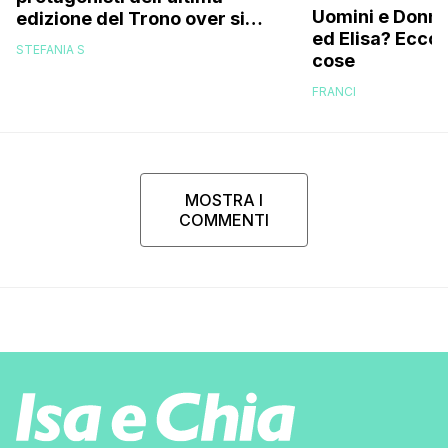
Uomini e Donne,
edizione del Trono over si
ed Elisa? Ecco
stanno frequentando fuori dal
STEFANIA S
cose
programma: ecco chi sono
FRANCI
MOSTRA I
COMMENTI