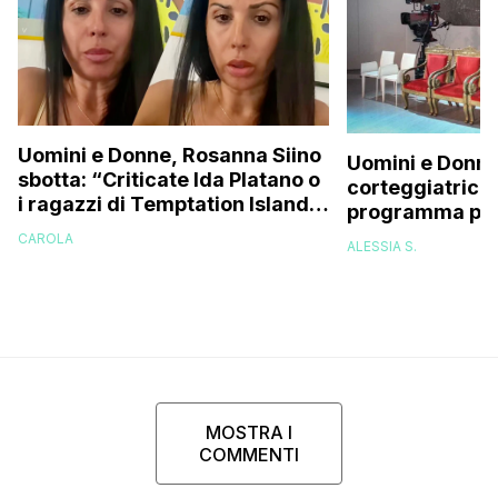
Uomini e Donne, Rosanna Siino
Uomini e Donne
sbotta: “Criticate Ida Platano o
corteggiatrice:
i ragazzi di Temptation Island
programma pres
perché vi rode il cul* che…”
e mi riempirono 
CAROLA
ALESSIA S.
presi talmente
MOSTRA I
COMMENTI