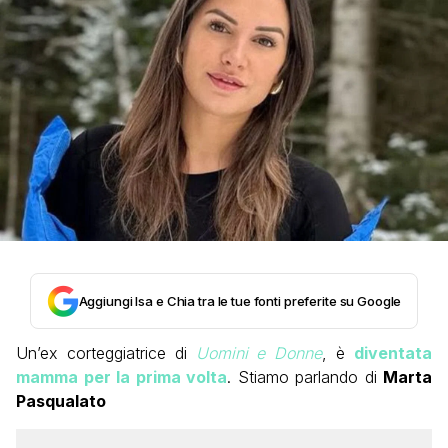
Aggiungi Isa e Chia tra le tue fonti preferite su Google
Un’ex corteggiatrice di
Uomini e Donne
, è
diventata
mamma per la prima volta
. Stiamo parlando di
Marta
Pasqualato