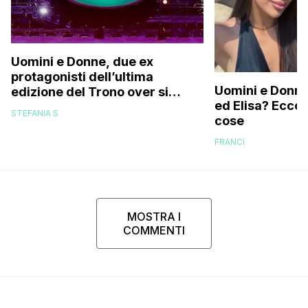
Uomini e Donne, due ex
protagonisti dell’ultima
Uomini e Donne,
edizione del Trono over si
ed Elisa? Ecco
stanno frequentando fuori dal
STEFANIA S
cose
programma: ecco chi sono
FRANCI
MOSTRA I
COMMENTI