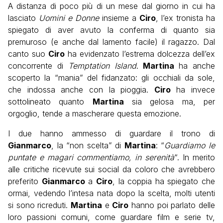
A distanza di poco più di un mese dal giorno in cui ha
lasciato
Uomini e Donne
insieme a
Ciro
, l’ex tronista ha
spiegato di aver avuto la conferma di quanto sia
premuroso (e anche dal lamento facile) il ragazzo. Dal
canto suo
Ciro
ha evidenzato l’estrema dolcezza dell’ex
concorrente di
Temptation Island
.
Martina
ha anche
scoperto la “mania” del fidanzato: gli occhiali da sole,
che indossa anche con la pioggia.
Ciro
ha invece
sottolineato quanto
Martina
sia gelosa ma, per
orgoglio, tende a mascherare questa emozione.
I due hanno ammesso di guardare il trono di
Gianmarco
, la “non scelta” di
Martina
: “
Guardiamo le
puntate e magari commentiamo, in serenità
“. In merito
alle critiche ricevute sui social da coloro che avrebbero
preferito
Gianmarco
a
Ciro
, la coppia ha spiegato che
ormai, vedendo l’intesa nata dopo la scelta, molti utenti
si sono ricreduti.
Martina
e
Ciro
hanno poi parlato delle
loro passioni comuni, come guardare film e serie tv,