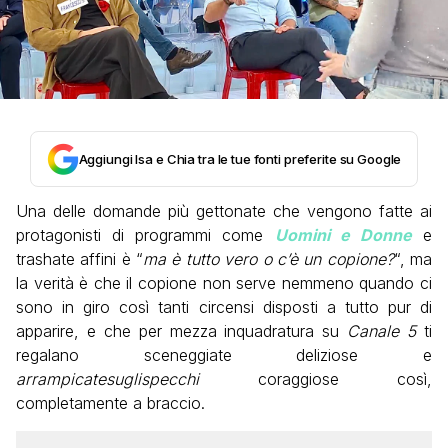
Aggiungi Isa e Chia tra le tue fonti preferite su Google
Una delle domande più gettonate che vengono fatte ai
protagonisti di programmi come
Uomini e Donne
e
trashate affini è “
ma è tutto vero o c’è un copione?
“, ma
la verità è che il copione non serve nemmeno quando ci
sono in giro così tanti circensi disposti a tutto pur di
apparire, e che per mezza inquadratura su
Canale 5
ti
regalano sceneggiate deliziose e
arrampicatesuglispecchi
coraggiose così,
completamente a braccio.