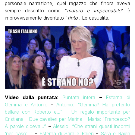
personale narrazione, quel ragazzo che finora aveva
sempre descritto come “
maturo e impeccabile
” è
improvvisamente diventato “
finto
“. Le casualità.
Video dalla puntata
:
Puntata intera
–
Esterna di
Gemma e Antonio
–
Antonio: “Gemma? Ha preferito
ballare con Roberto e…”
–
Un regalo importante per
Cristiana
–
Due cavalieri per Marina
–
Maria: “Francesco?
A parole diceva…”
–
Alessio: “Che strani questi incontri
‘per caso’…”
–
Esterna di Sara e Raien
–
Sara e Raien