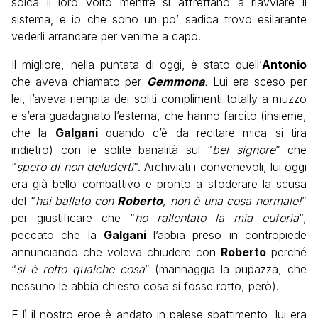
solca il loro volto mentre si affrettano a riavviare il
sistema, e io che sono un po’ sadica trovo esilarante
vederli arrancare per venirne a capo.
Il migliore, nella puntata di oggi, è stato quell’
Antonio
che aveva chiamato per
Gemmona
.
Lui era sceso per
lei, l’aveva riempita dei soliti complimenti totally a muzzo
e s’era guadagnato l’esterna, che hanno farcito (insieme,
che la
Galgani
quando c’è da recitare mica si tira
indietro) con le solite banalità sul “
bel signore
” che
“
spero di non deluderti
“. Archiviati i convenevoli, lui oggi
era già bello combattivo e pronto a sfoderare la scusa
del “
hai ballato con
Roberto
, non è una cosa normale!
”
per giustificare che “
ho rallentato la mia euforia
“,
peccato che la
Galgani
l’abbia preso in contropiede
annunciando che voleva chiudere con
Roberto
perché
“
si è rotto qualche cosa
” (mannaggia la pupazza, che
nessuno le abbia chiesto cosa si fosse rotto, però).
E lì il nostro eroe è andato in palese sbattimento, lui era