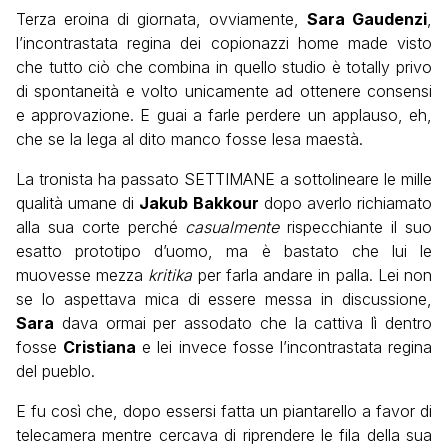
Terza eroina di giornata, ovviamente,
Sara Gaudenzi
,
l’incontrastata regina dei copionazzi home made visto
che tutto ciò che combina in quello studio è totally privo
di spontaneità e volto unicamente ad ottenere consensi
e approvazione. E guai a farle perdere un applauso, eh,
che se la lega al dito manco fosse lesa maestà.
La tronista ha passato SETTIMANE a sottolineare le mille
qualità umane di
Jakub Bakkour
dopo averlo richiamato
alla sua corte perché
casualmente
rispecchiante il suo
esatto prototipo d’uomo, ma è bastato che lui le
muovesse mezza
kritika
per farla andare in palla. Lei non
se lo aspettava mica di essere messa in discussione,
Sara
dava ormai per assodato che la cattiva lì dentro
fosse
Cristiana
e lei invece fosse l’incontrastata regina
del pueblo.
E fu così che, dopo essersi fatta un piantarello a favor di
telecamera mentre cercava di riprendere le fila della sua