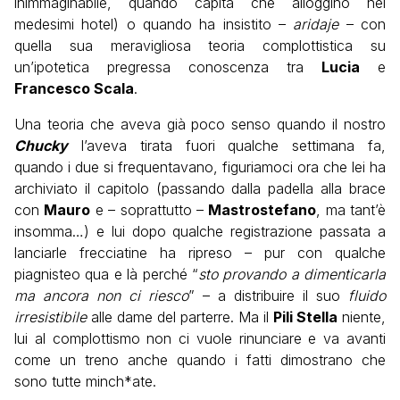
inimmaginabile, quando capita che alloggino nei
medesimi hotel) o quando ha insistito –
aridaje
– con
quella sua meravigliosa teoria complottistica su
un’ipotetica pregressa conoscenza tra
Lucia
e
Francesco Scala
.
Una teoria che aveva già poco senso quando il nostro
Chucky
l’aveva tirata fuori qualche settimana fa,
quando i due si frequentavano, figuriamoci ora che lei ha
archiviato il capitolo (passando dalla padella alla brace
con
Mauro
e – soprattutto –
Mastrostefano
, ma tant’è
insomma…) e lui dopo qualche registrazione passata a
lanciarle frecciatine ha ripreso – pur con qualche
piagnisteo qua e là perché “
sto provando a dimenticarla
ma ancora non ci riesco
” – a distribuire il suo
fluido
irresistibile
alle dame del parterre. Ma il
Pili Stella
niente,
lui al complottismo non ci vuole rinunciare e va avanti
come un treno anche quando i fatti dimostrano che
sono tutte minch*ate.