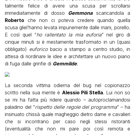
talmente felice di avere una scusa per scrollarsi
immediatamente di dosso
Gemmona
scaricandola a
Roberto
che non ci poteva credere quando quella
scusa gliel’hanno levata impunemente dalle mani, porello.
E così quel “
ho rallentato la mia euforia
” nel giro di
cinque minuti si è mestamente trasformato in un (quasi
obbligato)
euforico
bacio a stampo a centro studio, in
attesa di riordinare le idee e architettare un nuovo piano
di fuga dalle grinfie di
Gemmilde
.
La seconda vittima odierna del bug nel copionazzo
scritto nella sua mente è
Alessio Pili Stella
. Lui non so
se mi ha fatta più ridere quando – autoproclamandosi
paladino del “
rispetto delle regole del programma
” – ha
insinuato chissà quale magheggio dietro dame e cavalieri
che si incontrano per caso negli stessi ristoranti
(eventualità che non mi pare poi così remota e