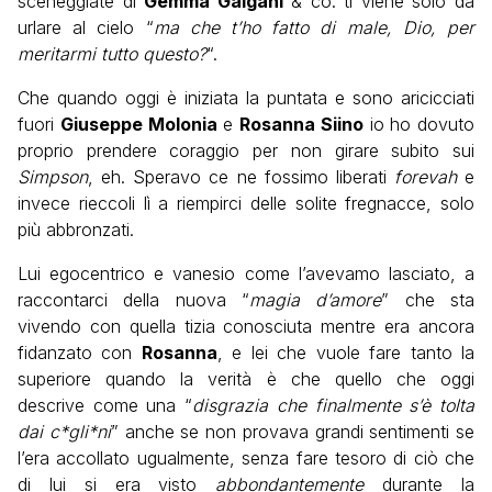
sceneggiate di
Gemma Galgani
& co. ti viene solo da
urlare al cielo “
ma che t’ho fatto di male, Dio, per
meritarmi tutto questo?
“.
Che quando oggi è iniziata la puntata e sono aricicciati
fuori
Giuseppe Molonia
e
Rosanna Siino
io ho dovuto
proprio prendere coraggio per non girare subito sui
Simpson
, eh. Speravo ce ne fossimo liberati
forevah
e
invece rieccoli lì a riempirci delle solite fregnacce, solo
più abbronzati.
Lui egocentrico e vanesio come l’avevamo lasciato, a
raccontarci della nuova “
magia d’amore
” che sta
vivendo con quella tizia conosciuta mentre era ancora
fidanzato con
Rosanna
, e lei che vuole fare tanto la
superiore quando la verità è che quello che oggi
descrive come una “
disgrazia che finalmente s’è tolta
dai c*gli*ni
” anche se non provava grandi sentimenti se
l’era accollato ugualmente, senza fare tesoro di ciò che
di lui si era visto
abbondantemente
durante la