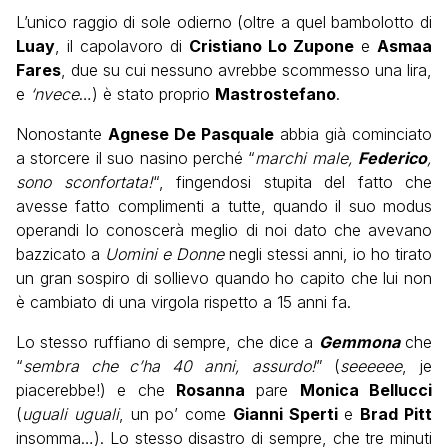
L’unico raggio di sole odierno (oltre a quel bambolotto di
Luay
, il capolavoro di
Cristiano Lo Zupone
e
Asmaa
Fares
, due su cui nessuno avrebbe scommesso una lira,
e
‘nvece
…) è stato proprio
Mastrostefano
.
Nonostante
Agnese De Pasquale
abbia già cominciato
a storcere il suo nasino perché “
marchi male,
Federico
,
sono sconfortata!
“, fingendosi stupita del fatto che
avesse fatto complimenti a tutte, quando il suo modus
operandi lo conoscerà meglio di noi dato che avevano
bazzicato a
Uomini e Donne
negli stessi anni, io ho tirato
un gran sospiro di sollievo quando ho capito che lui non
è cambiato di una virgola rispetto a 15 anni fa.
Lo stesso ruffiano di sempre, che dice a
Gemmona
che
“
sembra che c’ha 40 anni, assurdo!
” (
seeeeee
, je
piacerebbe!) e che
Rosanna
pare
Monica Bellucci
(
uguali uguali
, un po’ come
Gianni Sperti
e
Brad Pitt
insomma…). Lo stesso disastro di sempre, che tre minuti