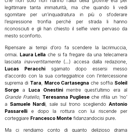
che non solo non hanno l’alibi della
giovine
età per
legittimare tanta immaturità, ma che quando li vedi
sgomitare per un’inquadratura in più o sfoderare
l’espressione tronfia perché per strada li hanno
riconosciuti e gli han chiesto il selfie vieni pervaso da
mesto sconforto.
Ripensare ai tempi d’oro fa scendere la lacrimuccia,
ormai.
Laura Lella
che si fa fregare da una telecamera
lasciata
inavvertitamente
(…) accesa dalla redazione,
Lucas Peracchi
sgamato dopo essersi messo
d’accordo con la sua corteggiatrice con l’intercessione
suprema di
Tara
,
Marco Cartasegna
che soffia
Soleil
Sorge
a
Luca Onestini
mentre quest’ultimo era al
Grande Fratello
,
Teresanna Pugliese
che rifila un ‘no’
a
Samuele Nardi
, sale sul trono scegliendo
Antonio
Passarelli
e dopo la rottura con lui riscende per
corteggiare
Francesco Monte
fidanzandocisi pure.
Ma ci rendiamo conto di quanto delizioso drama