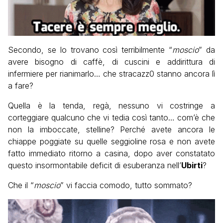
Secondo, se lo trovano così terribilmente “
moscio
” da
avere bisogno di caffè, di cuscini e addirittura di
infermiere per rianimarlo… che stracazz0 stanno ancora lì
a fare?
Quella è la tenda, regà, nessuno vi costringe a
corteggiare qualcuno che vi tedia così tanto… com’è che
non la imboccate, stelline? Perché avete ancora le
chiappe poggiate su quelle seggioline rosa e non avete
fatto immediato ritorno a casina, dopo aver constatato
questo insormontabile deficit di esuberanza nell’
Ubirti
?
Che il “
moscio
” vi faccia comodo, tutto sommato?