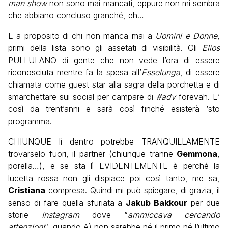
man show
non sono mai mancati, eppure non mi sembra
che abbiano concluso granché, eh…
E a proposito di chi non manca mai a
Uomini e Donne
,
primi della lista sono gli assetati di visibilità. Gli
Elios
PULLULANO di gente che non vede l’ora di essere
riconosciuta mentre fa la spesa all’
Esselunga
, di essere
chiamata come guest star alla sagra della porchetta e di
smarchettare sui social per campare di
#adv
forevah. E’
così da trent’anni e sarà così finché esisterà ‘sto
programma.
CHIUNQUE lì dentro potrebbe TRANQUILLAMENTE
trovarselo fuori, il partner (chiunque tranne
Gemmona
,
porella…), e se sta lì EVIDENTEMENTE è perché la
lucetta rossa non gli dispiace poi così tanto, me sa,
Cristiana
compresa. Quindi mi può spiegare, di grazia, il
senso di fare quella sfuriata a
Jakub Bakkour
per due
storie
Instagram
dove “
ammiccava cercando
attenzioni
“, quando A) non sarebbe né il primo né l’ultimo