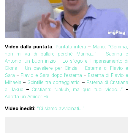
Video dalla puntata
:
Puntata intera
–
Mario: “Gemma,
non mi va di ballare perché Marina…”
–
Sabrina e
Antonio: un buon inizio
–
Lo sfogo e il ripensamento di
Gloria
–
Un cavaliere per Cinzia
–
Esterna di Flavio e
Sara
–
Flavio e Sara dopo l’esterna
–
Esterna di Flavio e
Mihaela
–
Scintille tra corteggiatrici
–
Esterna di Cristiana
e Jakub
–
Cristiana: “Jakub, ma quei tuoi video…”
–
Adotta un Amico: Fli
Video inediti
:
“Ci siamo avvicinati…”