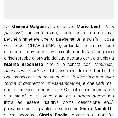
Da
Gemma Galgani
che dice che
Mario Lenti
“
fa il
prezioso
” (un eufemismo, quello usato dalla dama,
perché ammettere che lui palesemente la schifa – cosa
oltremodo CHIARISSIMA guardando le ultime due
esterne del cavaliere – ovviamente non le farebbe gioco
e rischierebbe di privarla del suo adorato centro studio) a
Marina Brochetta
che si è sentita così “
sminuita,
declassata e offesa
” dal passo indietro del
Lenti
che
oggi manco gli rispondeva perché “
il silenzio è la miglior
forma di disprezzo
” (
maaaaammamia
, e che sarà mai,
che nemmeno si conoscono? Che offesa imperdonabile
sarà stata? Io le avevo dato della
drama queen
, ma
inizia ad essere riduttiva come descrizione eh…)
passando per il pianto a secco di
Gloria Nicoletti
,
senza scordare
Cinzia Paolini
costretta a non far