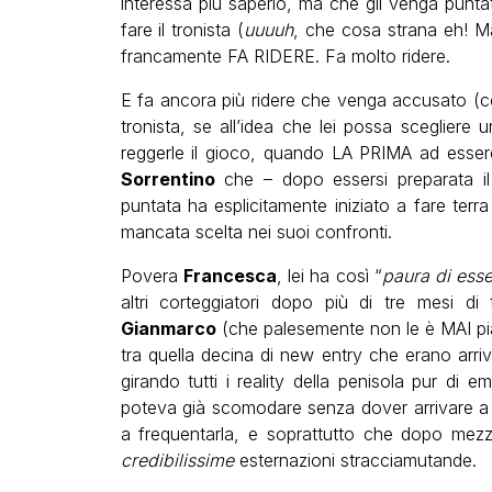
interessa più saperlo, ma che gli venga puntat
fare il tronista (
uuuuh
, che cosa strana eh! Ma
francamente FA RIDERE. Fa molto ridere.
E fa ancora più ridere che venga accusato (co
tronista, se all’idea che lei possa scegliere 
reggerle il gioco, quando LA PRIMA ad essere
Sorrentino
che – dopo essersi preparata il 
puntata ha esplicitamente iniziato a fare terr
mancata scelta nei suoi confronti.
Povera
Francesca
, lei ha così “
paura di esse
altri corteggiatori dopo più di tre mesi di
Gianmarco
(che palesemente non le è MAI piac
tra quella decina di new entry che erano arr
girando tutti i reality della penisola pur d
poteva già scomodare senza dover arrivare 
a frequentarla, e soprattutto che dopo mezz
credibilissime
esternazioni stracciamutande.