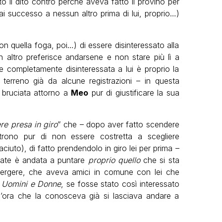
o il dito contro perché aveva fatto il provino per
i successo a nessun altro prima di lui, proprio…)
n quella foga, poi…) di essere disinteressato alla
un altro preferisce andarsene e non stare più lì a
 completamente disinteressata a lui è proprio la
terreno già da alcune registrazioni – in questa
a bruciata attorno a
Meo
pur di giustificare la sua
re presa in giro
” che – dopo aver fatto scendere
 trono pur di non essere costretta a scegliere
iuto), di fatto prendendolo in giro lei per prima –
ivate è andata a puntare
proprio quello
che si sta
i emergere, che aveva amici in comune con lei che
a
Uomini e Donne
, se fosse stato così interessato
’ora che la conosceva già si lasciava andare a