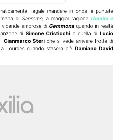
aticamente illegale mandare in onda le puntate
ttimana di
Sanremo
, a maggior ragione
Uomini e
e vicende amorose di
Gemmona
quando in realtà
 canzone di
Simone Cristicchi
o quella di
Lucio
di
Gianmarco Steri
che si vede arrivare frotte di
i a Lourdes quando stasera c’è
Damiano David