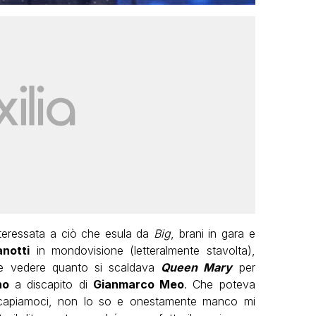
nteressata a ciò che esula da
Big
, brani in gara e
notti
in mondovisione (letteralmente stavolta),
nte vedere quanto si scaldava
Queen Mary
per
no
a discapito di
Gianmarco Meo
. Che poteva
ro, capiamoci, non lo so e onestamente manco mi