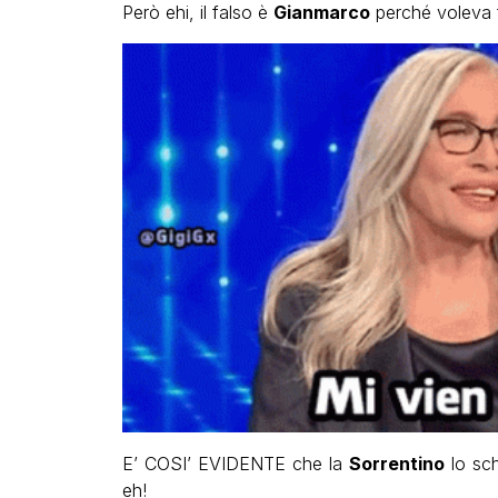
Però ehi, il falso è
Gianmarco
perché voleva fa
E’ COSI’ EVIDENTE che la
Sorrentino
lo schi
eh!