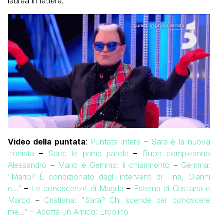
laurea in lettere.
Video della puntata
:
Puntata intera
–
Sara è la nuova
tronista
–
Sara: le prime parole
–
Buon compleanno
Alessandro
–
Mario e Gemma: il chiarimento
–
Gemma:
”Mario? È condizionato dagli interventi di Tina, Gianni
e…”
–
Le conoscenze di Magda
–
Esterna di Cristiana e
Marco
–
Cristiana: ”Sara? Chi scende per conoscere
me…”
–
Adotta un Amico: Ercolino