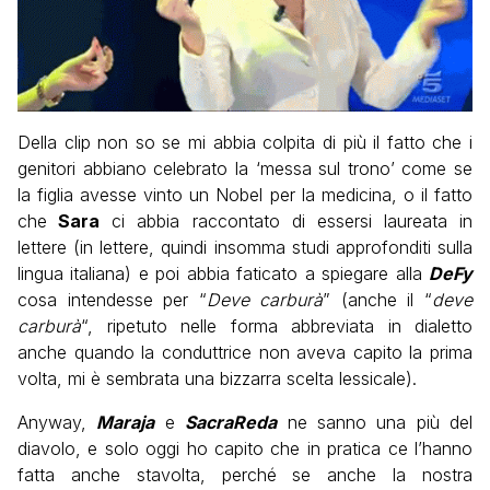
Della clip non so se mi abbia colpita di più il fatto che i
genitori abbiano celebrato la ‘messa sul trono’ come se
la figlia avesse vinto un Nobel per la medicina, o il fatto
che
Sara
ci abbia raccontato di essersi laureata in
lettere (in lettere, quindi insomma studi approfonditi sulla
lingua italiana) e poi abbia faticato a spiegare alla
DeFy
cosa intendesse per “
Deve carburà
” (anche il “
deve
carburà
“, ripetuto nelle forma abbreviata in dialetto
anche quando la conduttrice non aveva capito la prima
volta, mi è sembrata una bizzarra scelta lessicale).
Anyway,
Maraja
e
SacraReda
ne sanno una più del
diavolo, e solo oggi ho capito che in pratica ce l’hanno
fatta anche stavolta, perché se anche la nostra