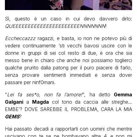
Sì, questo è un caso in cui devo davvero dirlo:
QUEEEEEEEEEEEEEEEEEEEEEENNNNNNN
!
Eccheccazzz
ragazzi, e basta, io non ne potevo più di
vedere continuamente ‘sti vecchi bavosi uscire con le
donne in gruppi di sei col resto di due, è ora che sia
messo bene in chiaro che anche noi possiamo toglierci
qualche prurito dalla patong per il puro piacere di farlo,
senza provare sentimenti immediati e senza dover
passare per ninf0mani.
“
Lei fa ses*o, non fa l’amore!
“, ha detto
Gemma
Galgani
a
Magda
col tono da caccia alle streghe…
EMBE’? DOVE SAREBBE IL PROBLEMA, CARA LA MIA
GEMS
?
Hai passato decadi a rapportarti con uomini che mentre
uscivano con te se ne bombavano altre 4, e non mi