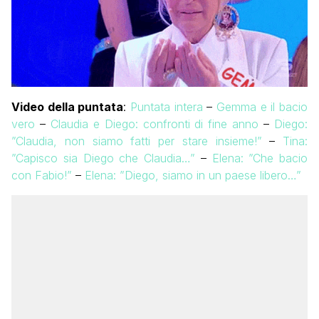
Video della puntata
:
Puntata intera
–
Gemma e il bacio
vero
–
Claudia e Diego: confronti di fine anno
–
Diego:
”Claudia, non siamo fatti per stare insieme!”
–
Tina:
”Capisco sia Diego che Claudia…”
–
Elena: ”Che bacio
con Fabio!”
–
Elena: ”Diego, siamo in un paese libero…”