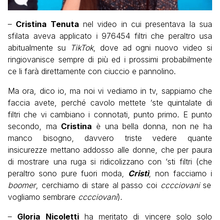
–
Cristina Tenuta
nel video in cui presentava la sua
sfilata aveva applicato i 976454 filtri che peraltro usa
abitualmente su
TikTok
, dove ad ogni nuovo video si
ringiovanisce sempre di più ed i prossimi probabilmente
ce li farà direttamente con ciuccio e pannolino.
Ma ora, dico io, ma noi vi vediamo in tv, sappiamo che
faccia avete, perché cavolo mettete ‘ste quintalate di
filtri che vi cambiano i connotati, punto primo. E punto
secondo, ma
Cristina
è una bella donna, non ne ha
manco bisogno, davvero triste vedere quante
insicurezze mettano addosso alle donne, che per paura
di mostrare una ruga si ridicolizzano con ‘sti filtri (che
peraltro sono pure fuori moda,
Cristì
, non facciamo i
boomer
, cerchiamo di stare al passo coi
cccciovani
se
vogliamo sembrare
cccciovani
).
–
Gloria Nicoletti
ha meritato di vincere solo solo