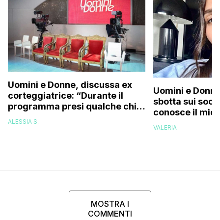
Uomini e Donne, discussa ex
Uomini e Donne,
corteggiatrice: “Durante il
sbotta sui socia
programma presi qualche chilo
conosce il mio
e mi riempirono di insulti, la
deve permetter
ALESSIA S.
presi talmente male che…”
VALERIA
MOSTRA I
COMMENTI