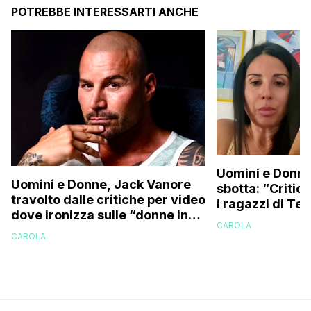
POTREBBE INTERESSARTI ANCHE
Uomini e Donne
Uomini e Donne, Jack Vanore
sbotta: “Critica
travolto dalle critiche per video
i ragazzi di Te
dove ironizza sulle “donne in
perché vi rode 
CAROLA
perizoma su internet”
CAROLA