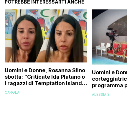
POTREBBE INTERESSARTI ANCHE
Uomini e Donne, Rosanna Siino
Uomini e Donne
sbotta: “Criticate Ida Platano o
corteggiatrice:
i ragazzi di Temptation Island
programma pres
perché vi rode il cul* che…”
e mi riempirono 
CAROLA
ALESSIA S.
presi talmente