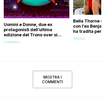
Bella Thorne su
Uomini e Donne, due ex
con l’ex Benja
protagonisti dell’ultima
ha tradita per 
edizione del Trono over si
sostenuto che 
CAROLA
stanno frequentando fuori dal
perché…”
STEFANIA S
programma: ecco chi sono
MOSTRA I
COMMENTI