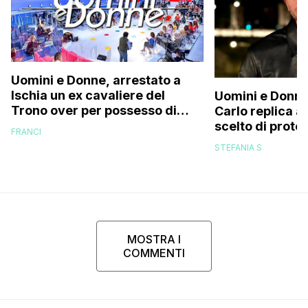
Uomini e Donne, arrestato a
Ischia un ex cavaliere del
Uomini e Donne
Trono over per possesso di
Carlo replica al
documenti falsi e truffa
scelto di prot
FRANCI
di mio figlio p
STEFANIA S
MOSTRA I
COMMENTI