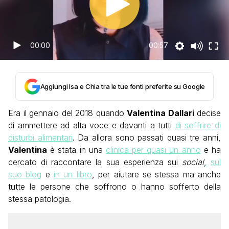
00:00
00:57
Aggiungi Isa e Chia tra le tue fonti preferite su Google
Era il gennaio del 2018 quando
Valentina Dallari
decise
di ammettere ad alta voce e davanti a tutti
di soffrire di
disturbi alimentari
. Da allora sono passati quasi tre anni,
Valentina
è stata in una
clinica per quasi un anno
e ha
cercato di raccontare la sua esperienza sui
social
,
sul
suo blog
e
in un libro
, per aiutare se stessa ma anche
tutte le persone che soffrono o hanno sofferto della
stessa patologia.