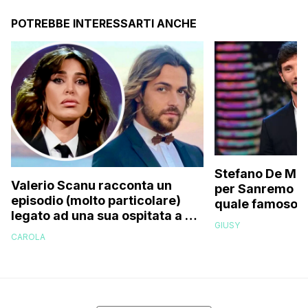
POTREBBE INTERESSARTI ANCHE
Stefano De Mart
Valerio Scanu racconta un
per Sanremo 2
episodio (molto particolare)
quale famoso c
legato ad una sua ospitata a Le
relativo entour
GIUSY
Iene mai andata in onda: “Belen
paparazzato
CAROLA
Rodriguez ha smesso di
rispondermi al telefono”