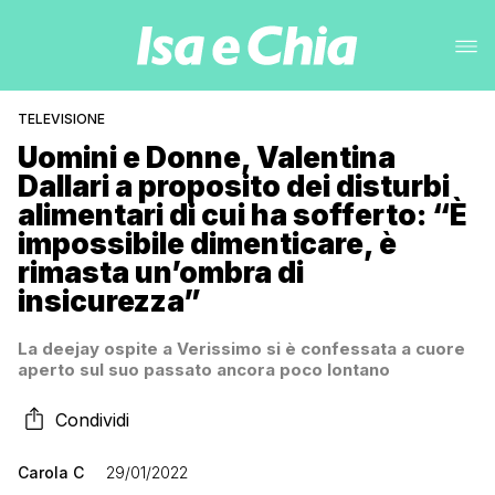
TELEVISIONE
Uomini e Donne, Valentina
Dallari a proposito dei disturbi
alimentari di cui ha sofferto: “È
impossibile dimenticare, è
rimasta un’ombra di
insicurezza”
La deejay ospite a Verissimo si è confessata a cuore
aperto sul suo passato ancora poco lontano
Condividi
Carola C
29/01/2022